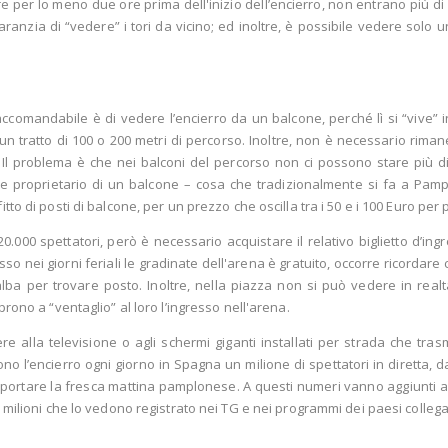
tare per lo meno due ore prima dell'inizio dell’encierro, non entrano più di
ranzia di “vedere” i tori da vicino; ed inoltre, è possibile vedere solo un 
accomandabile è di vedere l’encierro da un balcone, perché lì si “vive”
un tratto di 100 o 200 metri di percorso. Inoltre, non è necessario riman
a. Il problema è che nei balconi del percorso non ci possono stare più di
che proprietario di un balcone – cosa che tradizionalmente si fa a Pamp
itto di posti di balcone, per un prezzo che oscilla tra i 50 e i 100 Euro per
.000 spettatori, però è necessario acquistare il relativo biglietto d’ing
sso nei giorni feriali le gradinate dell'arena è gratuito, occorre ricordar
alba per trovare posto. Inoltre, nella piazza non si può vedere in realt
aprono a “ventaglio” al loro l’ingresso nell'arena.
re alla televisione o agli schermi giganti installati per strada che tras
no l’encierro ogni giorno in Spagna un milione di spettatori in diretta, d
pportare la fresca mattina pamplonese. A questi numeri vanno aggiunti an
0 milioni che lo vedono registrato nei TG e nei programmi dei paesi collega