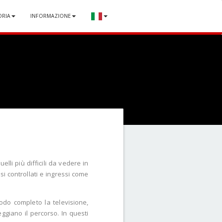
ORIA
INFORMAZIONE
lli più difficili da vedere in
si controllati e ingressi come
odo completo la televisione,
ggiano il percorso. In questi