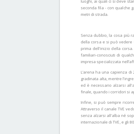
luoghi, ai quali ci si deve s
seconda fila - con qualche ga
metri di strada.
Senza dubbio, la cosa più r
della corsa e si può vedere 
prima dell'inizio della cors
familiari-conosciuti di qual
impresa specializzata nell’aff
L’arena ha una capienza di 20
gradinata alta, mentre l’ingre
ed è necessario alzarsi all'
finale, quando i corridori si 
Infine, si può sempre ricorre
Attraverso il canale TVE vedo
senza alzarsi all'alba né so
internazionale di TVE, e gli 8