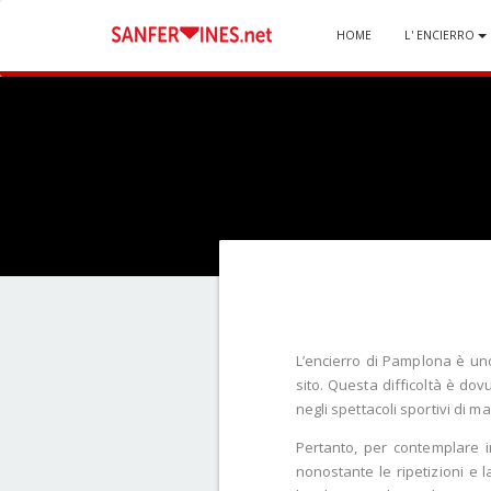
HOME
L' ENCIERRO
L’encierro di Pamplona è uno 
sito. Questa difficoltà è dov
negli spettacoli sportivi di ma
Pertanto, per contemplare i
nonostante le ripetizioni e 