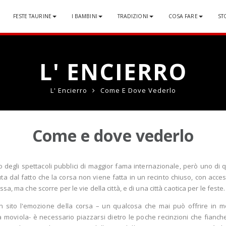
FESTE TAURINE
I BAMBINI
TRADIZIONI
COSA FARE
ST
L' ENCIERRO
L' Encierro
Come E Dove Vederlo
Come e dove vederlo
degli spettacoli pubblici di maggior fama internazionale, però uno di que
uta dal fatto che la corsa non viene fatta in un recinto chiuso, con acces
ssa, ma che scorre per le vie della città, e di una città caotica per le feste.
n sito l'emozione della corsa – un qualcosa che mai può offrire in m
la moviola- è necessario piazzarsi dietro le poche recinzioni che fianche