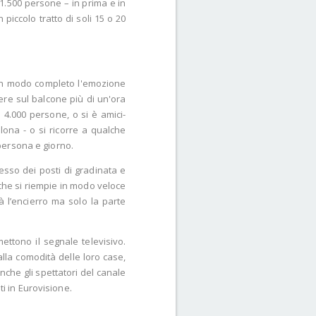
 1.500 persone – in prima e in
piccolo tratto di soli 15 o 20
 in modo completo l'emozione
ere sul balcone più di un'ora
 4.000 persone, o si è amici-
lona - o si ricorre a qualche
 persona e giorno.
resso dei posti di gradinata e
e che si riempie in modo veloce
à l’encierro ma solo la parte
mettono il segnale televisivo.
alla comodità delle loro case,
che gli spettatori del canale
ti in Eurovisione.