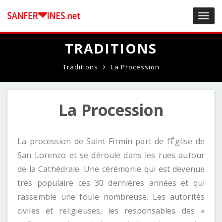
Toggl
navig
TRADITIONS
Traditions
La Procession
La Procession
La procession de Saint Firmin part de l’Église de
San Lorenzo et se déroule dans les rues autour
de la Cathédrale. Une cérémonie qui est devenue
très populaire ces 30 dernières années et qui
rassemble une foule nombreuse. Les autorités
civiles et religieuses, les responsables des «