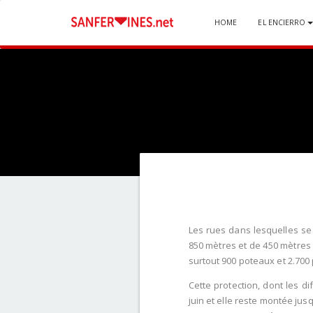
HOME
EL ENCIERRO
Les rues dans lesquelles se 
850 mètres et de 450 mètres da
surtout 900 poteaux et 2.700
Cette protection, dont les di
juin et elle reste montée jus