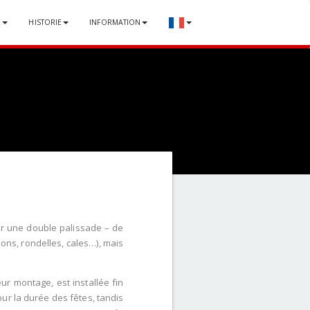
E
HISTORIE
INFORMATION
par une double palissade – de
ulons, rondelles, cales…), mais
eur montage, est installée fin
our la durée des fêtes, tandis