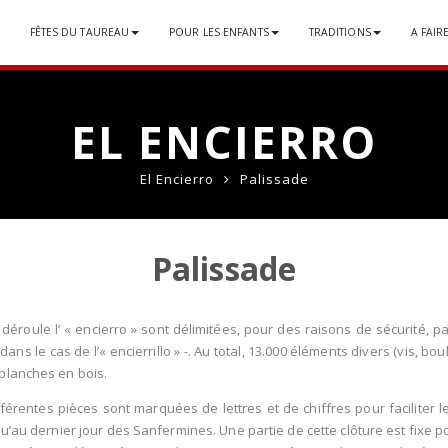
FÊTES DU TAUREAU
POUR LES ENFANTS
TRADITIONS
A FAIR
EL ENCIERRO
El Encierro
Palissade
Palissade
déroule l’ « encierro » sont délimitées, pour des raisons de sécurité, 
ns le cas de l’« encierrillo » -. Au total, 13.000 éléments divers (vis, bo
 planches en bois.
fférentes pièces sont marquées de lettres et de chiffres pour faciliter l
qu’au dernier jour des Sanfermines. Une partie de cette clôture est fixe p