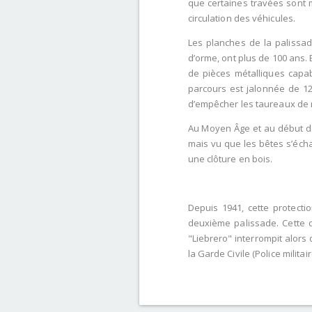
que certaines travées sont 
circulation des véhicules.
Les planches de la palissad
d’orme, ont plus de 100 ans.
de pièces métalliques capa
parcours est jalonnée de 1
d’empêcher les taureaux de r
Au Moyen Âge et au début de
mais vu que les bêtes s’écha
une clôture en bois.
Depuis 1941, cette protect
deuxième palissade. Cette d
"Liebrero" interrompit alors 
la Garde Civile (Police milita