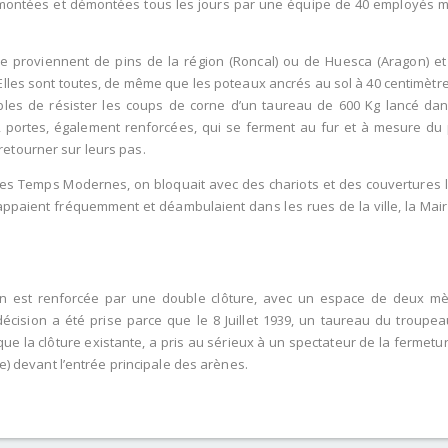
montées et démontées tous les jours par une équipe de 40 employés m
e proviennent de pins de la région (Roncal) ou de Huesca (Aragon) et
 Elles sont toutes, de même que les poteaux ancrés au sol à 40 centimèt
bles de résister les coups de corne d’un taureau de 600 Kg lancé da
2 portes, également renforcées, qui se ferment au fur et à mesure du
etourner sur leurs pas.
s Temps Modernes, on bloquait avec des chariots et des couvertures l
ppaient fréquemment et déambulaient dans les rues de la ville, la Mairie
ion est renforcée par une double clôture, avec un espace de deux mèt
écision a été prise parce que le 8 Juillet 1939, un taureau du trou
que la clôture existante, a pris au sérieux à un spectateur de la fermetu
ire) devant l’entrée principale des arènes.