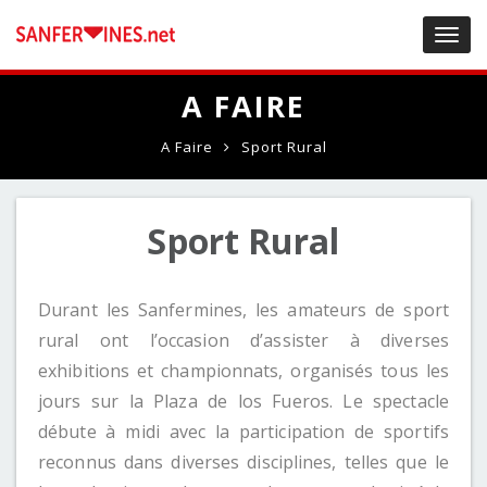
Toggl
navig
A FAIRE
A Faire
Sport Rural
Sport Rural
Durant les Sanfermines, les amateurs de sport
rural ont l’occasion d’assister à diverses
exhibitions et championnats, organisés tous les
jours sur la Plaza de los Fueros. Le spectacle
débute à midi avec la participation de sportifs
reconnus dans diverses disciplines, telles que le